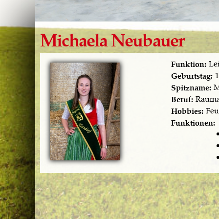
Michaela Neubauer
Lei
Funktion:
1
Geburtstag:
M
Spitzname:
Raumau
Beruf:
Feu
Hobbies:
Funktionen: