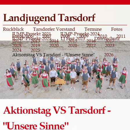
Direkt
zum
Landjugend Tarsdorf
Inhalt
Rückblick
Tarsdorfer Vorstand
Termine
Fotos
JUMP-Projekt 2021
JUMP-Projekt-2024
Fotos
2006
2007
2008
2009
2010
2011
JUMP-Projekt-2025
LJ Fest 2023
Datenschutz
2012
2013
2014
2015
2016
2017
2018
2019
2020
2021
2022
2023
2024
2025
Aktionstag VS Tarsdorf - "Unsere Sinne"
2026
Aktionstag VS Tarsdorf -
"Unsere Sinne"