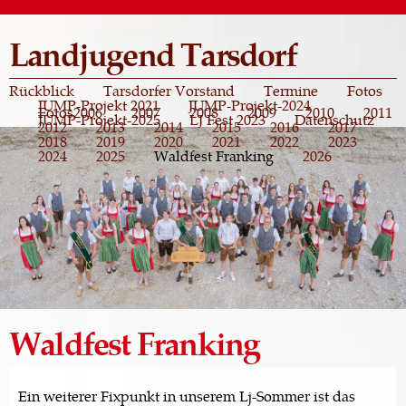
Direkt
zum
Landjugend Tarsdorf
Inhalt
Rückblick
Tarsdorfer Vorstand
Termine
Fotos
JUMP-Projekt 2021
JUMP-Projekt-2024
Fotos
2006
2007
2008
2009
2010
2011
JUMP-Projekt-2025
LJ Fest 2023
Datenschutz
2012
2013
2014
2015
2016
2017
2018
2019
2020
2021
2022
2023
2024
2025
Waldfest Franking
2026
Waldfest Franking
Ein weiterer Fixpunkt in unserem Lj-Sommer ist das