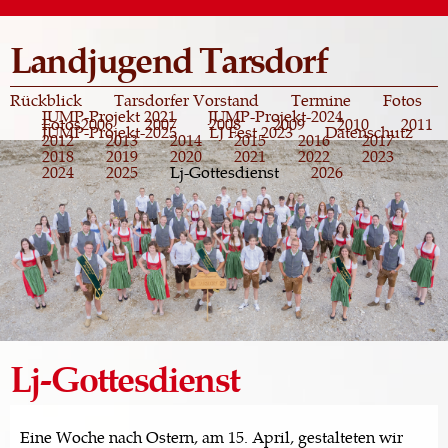
Direkt
zum
Landjugend Tarsdorf
Inhalt
Rückblick
Tarsdorfer Vorstand
Termine
Fotos
JUMP-Projekt 2021
JUMP-Projekt-2024
Fotos
2006
2007
2008
2009
2010
2011
JUMP-Projekt-2025
LJ Fest 2023
Datenschutz
2012
2013
2014
2015
2016
2017
2018
2019
2020
2021
2022
2023
2024
2025
Lj-Gottesdienst
2026
Lj-Gottesdienst
Eine Woche nach Ostern, am 15. April, gestalteten wir