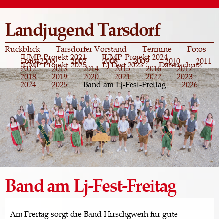
Direkt
zum
Landjugend Tarsdorf
Inhalt
Rückblick
Tarsdorfer Vorstand
Termine
Fotos
JUMP-Projekt 2021
JUMP-Projekt-2024
Fotos
2006
2007
2008
2009
2010
2011
JUMP-Projekt-2025
LJ Fest 2023
Datenschutz
2012
2013
2014
2015
2016
2017
2018
2019
2020
2021
2022
2023
2024
2025
Band am Lj-Fest-Freitag
2026
Band am Lj-Fest-Freitag
Am Freitag sorgt die Band Hirschgweih für gute