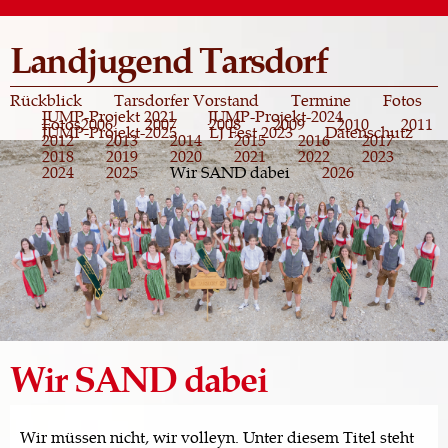
Direkt
zum
Landjugend Tarsdorf
Inhalt
Rückblick
Tarsdorfer Vorstand
Termine
Fotos
JUMP-Projekt 2021
JUMP-Projekt-2024
Fotos
2006
2007
2008
2009
2010
2011
JUMP-Projekt-2025
LJ Fest 2023
Datenschutz
2012
2013
2014
2015
2016
2017
2018
2019
2020
2021
2022
2023
2024
2025
Wir SAND dabei
2026
Wir SAND dabei
Wir müssen nicht, wir volleyn. Unter diesem Titel steht