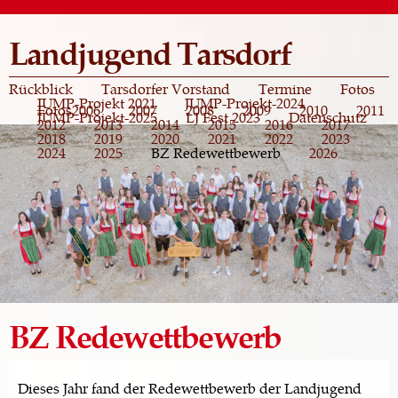
Direkt
zum
Landjugend Tarsdorf
Inhalt
Rückblick
Tarsdorfer Vorstand
Termine
Fotos
JUMP-Projekt 2021
JUMP-Projekt-2024
Fotos
2006
2007
2008
2009
2010
2011
JUMP-Projekt-2025
LJ Fest 2023
Datenschutz
2012
2013
2014
2015
2016
2017
2018
2019
2020
2021
2022
2023
2024
2025
BZ Redewettbewerb
2026
BZ Redewettbewerb
Dieses Jahr fand der Redewettbewerb der Landjugend