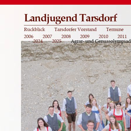
Landjugend Tarsdorf
Rückblick
Tarsdorfer Vorstand
Termine
2006
2007
2008
2009
2010
2011
2024
2025
Agrar- und Genussolympiad