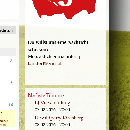
ächster »
Du willst uns eine Nachricht
schicken?
S
Melde dich gerne unter
lj-
2
tarsdorf@gmx.at
9
Nächste Termine
LJ-Versammlung
16
07.08.2026 - 20:00
h-
Urwaldparty Kirchberg
smähen
08.08.2026 - 20:00
09:00