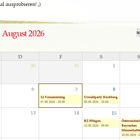
l ausprobieren! ;)
August 2026
N
D
F
S
30
31
1
6
7
8
LJ-Versammlung
Urwaldparty Kirchberg
07.08.2026 - 20:00
08.08.2026 - 20:00
13
14
15
BZ-Pflügen
Österreichisc
15.08.2026 - 09:00
Bayrisches
Mannschaft
16.08.2026 - 