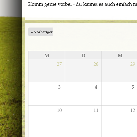
Komm gerne vorbei - du kannst es auch einfach ma
« Vorheriger
M
D
M
27
28
29
3
4
5
10
11
12