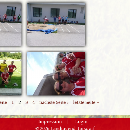
eite
1
2
3
4
nächste Seite ›
letzte Seite »
Impressum
Login
© 2026 Landjugend Tarsdorf