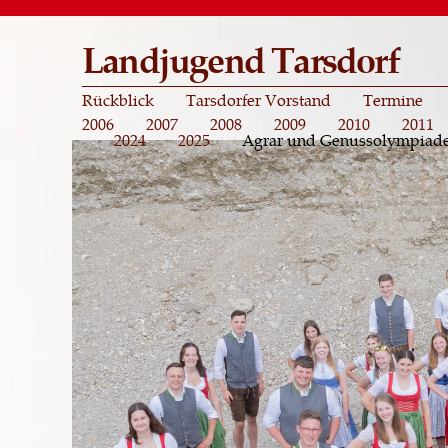
Landjugend Tarsdorf
Rückblick
Tarsdorfer Vorstand
Termine
2006
2007
2008
2009
2010
2011
2024
2025
Agrar und Genussolympiad