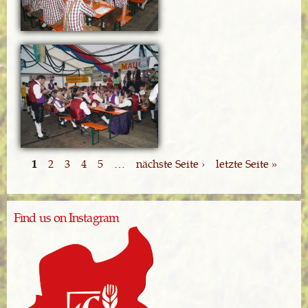
1
2
3
4
5
…
nächste Seite ›
letzte Seite »
Find us on Instagram