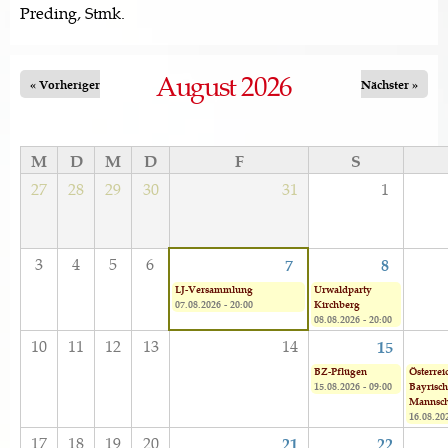
Preding, Stmk.
August 2026
« Vorheriger
Nächster »
M
D
M
D
F
S
27
28
29
30
31
1
3
4
5
6
7
8
LJ-Versammlung
Urwaldparty
07.08.2026 - 20:00
Kirchberg
08.08.2026 - 20:00
10
11
12
13
14
15
BZ-Pflügen
Österrei
15.08.2026 - 09:00
Bayrisch
Mannsch
16.08.202
17
18
19
20
21
22