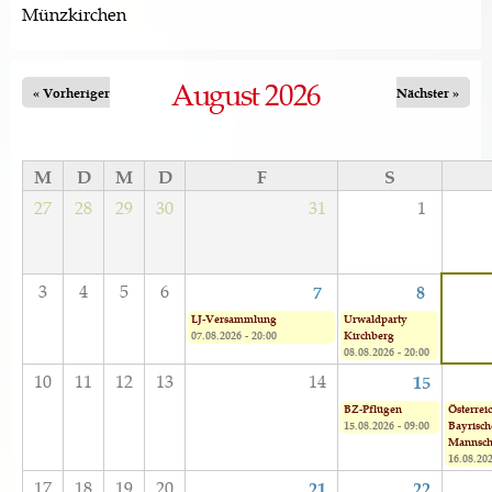
Münzkirchen
August 2026
« Vorheriger
Nächster »
M
D
M
D
F
S
27
28
29
30
31
1
3
4
5
6
7
8
LJ-Versammlung
Urwaldparty
07.08.2026 - 20:00
Kirchberg
08.08.2026 - 20:00
10
11
12
13
14
15
BZ-Pflügen
Österreic
15.08.2026 - 09:00
Bayrisch
Mannsch
16.08.202
17
18
19
20
21
22