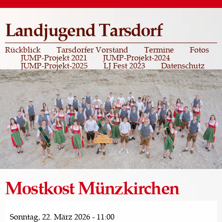
Direkt
zum
Landjugend Tarsdorf
Inhalt
Rückblick
Tarsdorfer Vorstand
Termine
Fotos
JUMP-Projekt 2021
JUMP-Projekt-2024
JUMP-Projekt-2025
LJ Fest 2023
Datenschutz
Mostkost Münzkirchen
Sonntag, 22. März 2026 - 11:00