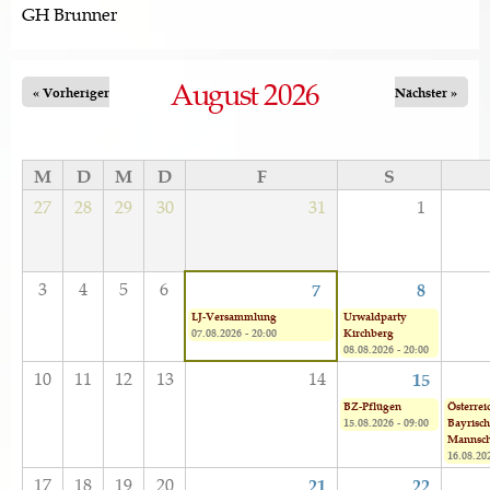
GH Brunner
August 2026
« Vorheriger
Nächster »
M
D
M
D
F
S
27
28
29
30
31
1
3
4
5
6
7
8
LJ-Versammlung
Urwaldparty
07.08.2026 - 20:00
Kirchberg
08.08.2026 - 20:00
10
11
12
13
14
15
BZ-Pflügen
Österrei
15.08.2026 - 09:00
Bayrisch
Mannsch
16.08.202
17
18
19
20
21
22