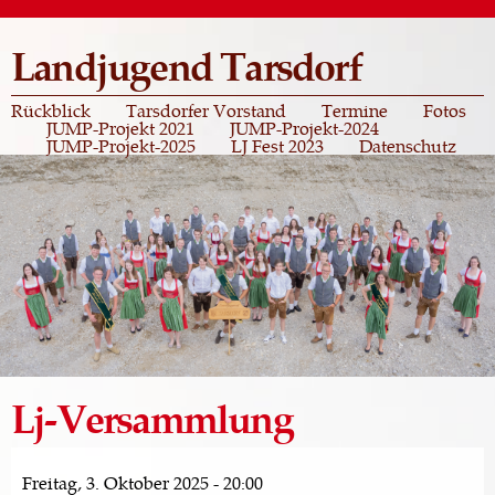
Direkt
zum
Landjugend Tarsdorf
Inhalt
Rückblick
Tarsdorfer Vorstand
Termine
Fotos
JUMP-Projekt 2021
JUMP-Projekt-2024
JUMP-Projekt-2025
LJ Fest 2023
Datenschutz
Lj-Versammlung
Freitag, 3. Oktober 2025 - 20:00