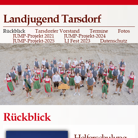
Direkt
zum
Landjugend Tarsdorf
Inhalt
Rückblick
Tarsdorfer Vorstand
Termine
Fotos
JUMP-Projekt 2021
JUMP-Projekt-2024
JUMP-Projekt-2025
LJ Fest 2023
Datenschutz
Rückblick
Helferschulung